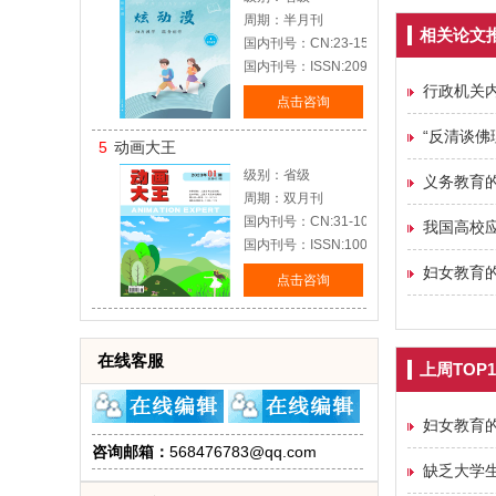
周期：半月刊
相关论文
国内刊号：CN:23-1577/J
国内刊号：ISSN:2095-2023
行政机关
点击咨询
“反清谈佛
5
动画大王
级别：省级
义务教育
周期：双月刊
国内刊号：CN:31-1074/J
我国高校
国内刊号：ISSN:1005-7218
妇女教育
点击咨询
在线客服
上周TOP1
妇女教育
咨询邮箱：
568476783@qq.com
缺乏大学