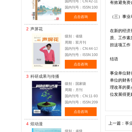
国内刊号：CN:42-1127/I
有效避免资
国内刊号：ISSN:1002-7564
（三）事业
点击咨询
2
声屏花
在新的经济
级别：省级
质、工作素
周期：双月刊
担这项工作
国内刊号：CN:44-1385/J
国内刊号：ISSN:1005-5274
结语
点击咨询
事业单位财
3
科研成果与传播
单位的财务
级别：国家级
理改革的要
周期：月刊
位发展得更
国内刊号：CN:11-9375/N1
国内刊号：ISSN:2096-6393
点击咨询
上一篇：
事
4
炫动漫
级别：省级