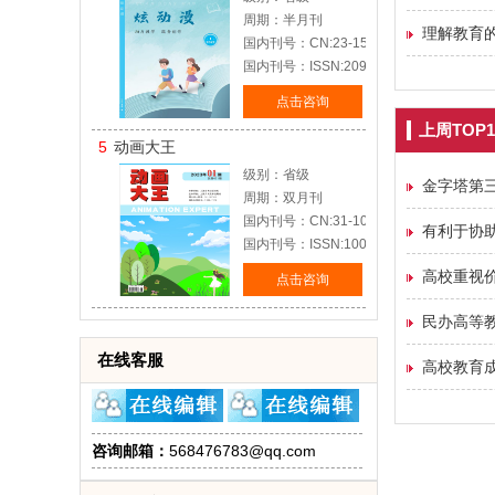
周期：半月刊
理解教育
国内刊号：CN:23-1577/J
国内刊号：ISSN:2095-2023
点击咨询
上周TOP1
5
动画大王
级别：省级
金字塔第
周期：双月刊
国内刊号：CN:31-1074/J
有利于协
国内刊号：ISSN:1005-7218
高校重视
点击咨询
民办高等
在线客服
高校教育
咨询邮箱：
568476783@qq.com