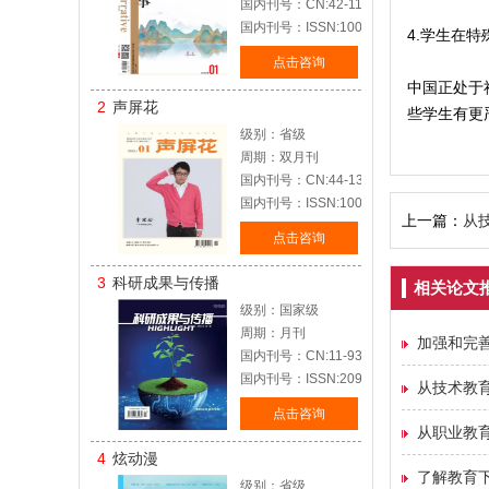
国内刊号：CN:42-1127/I
国内刊号：ISSN:1002-7564
4.学生在
点击咨询
中国正处于
2
声屏花
些学生有更
级别：省级
周期：双月刊
国内刊号：CN:44-1385/J
国内刊号：ISSN:1005-5274
上一篇：
从
点击咨询
3
科研成果与传播
相关论文
级别：国家级
周期：月刊
加强和完
国内刊号：CN:11-9375/N1
国内刊号：ISSN:2096-6393
从技术教
点击咨询
从职业教
4
炫动漫
了解教育
级别：省级