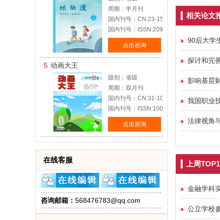
周期：半月刊
相关论文
国内刊号：CN:23-1577/J
国内刊号：ISSN:2095-2023
90后大学
点击咨询
探讨和完
5
动画大王
级别：省级
影响基层
周期：双月刊
国内刊号：CN:31-1074/J
我国职业
国内刊号：ISSN:1005-7218
法律视角
点击咨询
在线客服
上周TOP1
金融学科
咨询邮箱：
568476783@qq.com
公立学校