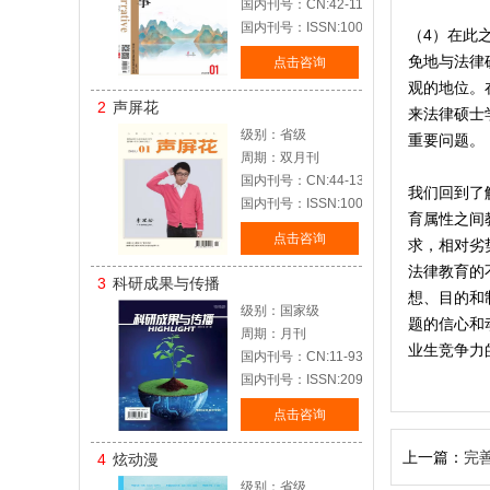
国内刊号：CN:42-1127/I
国内刊号：ISSN:1002-7564
（4）在此
免地与法律
点击咨询
观的地位。
2
声屏花
来法律硕士
级别：省级
重要问题。
周期：双月刊
国内刊号：CN:44-1385/J
我们回到了
国内刊号：ISSN:1005-5274
育属性之间
点击咨询
求，相对劣
法律教育的
3
科研成果与传播
想、目的和
级别：国家级
题的信心和
周期：月刊
业生竞争力
国内刊号：CN:11-9375/N1
国内刊号：ISSN:2096-6393
点击咨询
上一篇：
完
4
炫动漫
级别：省级