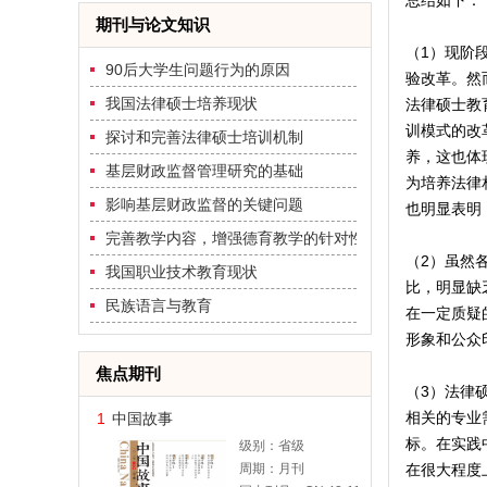
总结如下：
期刊与论文知识
（1）现阶
90后大学生问题行为的原因
验改革。然
我国法律硕士培养现状
法律硕士教
训模式的改
探讨和完善法律硕士培训机制
养，这也体
基层财政监督管理研究的基础
为培养法律
影响基层财政监督的关键问题
也明显表明
完善教学内容，增强德育教学的针对性
（2）虽然
我国职业技术教育现状
比，明显缺
民族语言与教育
在一定质疑
形象和公众
焦点期刊
（3）法律
相关的专业
1
中国故事
标。在实践
级别：省级
周期：月刊
在很大程度