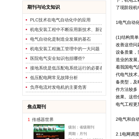
下，机电工
期刊与论文知识
了现阶段机
PLC技术在电气自动化中的应用
1电气自动
机电安装工程中不断应用新技术、新设备
(1)结构
电气自动化是制造业发展的基石
改善这些问
机电安装工程施工管理中的一大问题
设备质量，
医院电气安全知识包括哪些?
造业的发展
着我国电气
接地系统是低压配电系统运行的必要条件
代电气技术
低压配电网常见故障分析
备类型，及
负序电流对发电机的主要危害
作方法较多
效果。这些
电气工程更
焦点期刊
2电气和自
1
传感器世界
级别：省级期刊
周期：月刊
2.1电网调