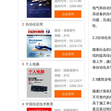
国内刊号：11-3736/TP
国内刊号：1006-883X
电气和自动
高设备的自
点击咨询
问题，完成
2
自动化应用
性。
级别：省级期刊
周期：月刊
2.2自动
国内刊号：50-1201/TP
国内刊号：1674-778X
随着社会的
点击咨询
找到提高综
值上升，越
3
个人电脑
体自动化水
级别：国家级期刊
周期：月刊
2.3建筑业
国内刊号：12-1247/TP
国内刊号：1006-3145
随着计算机
点击咨询
不可替代的
高了施工单
4
中国信息技术教育
套总装过程
级别：国家级期刊